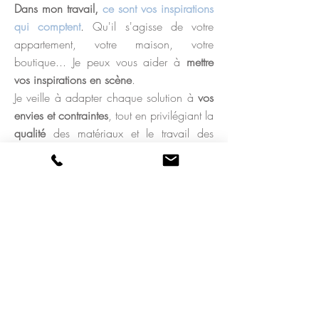
Dans mon travail,
ce sont vos inspirations
qui comptent
.
Qu'il s'agisse de votre
appartement, votre maison, votre
boutique... Je peux vous aider à
mettre
vos inspirations en scène
.
Je veille à adapter chaque solution à
vos
envies et contraintes
, tout en privilégiant la
qualité
des matériaux et le travail des
artisans
. Afin de créer des
univers
originaux, personnalisés
, qu
i
sublimeront
votre quotidien et vous feront voyager.
Où se retrouver?
- A Paris, et en Ile de France
-
En Bretagne Sud
: Dans le
Morbihan
, et
en particulier dans la région d'Auray,