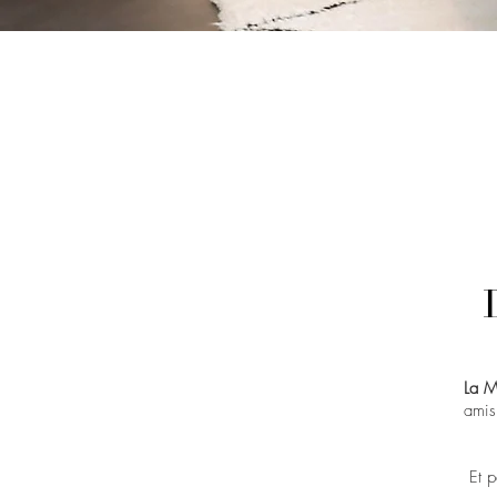
La M
amis
Et p