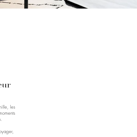
eur
ille, les
 moments
n.
voyager,