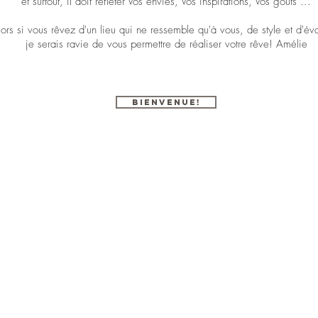
et surtout, il doit refléter Vos envies, Vos inspirations, Vos goûts ...
ors si vous rêvez d'un lieu qui ne ressemble qu'à vous, de style et d'év
je serais ravie de vous permettre de réaliser votre rêve! Amélie
Bienvenue!